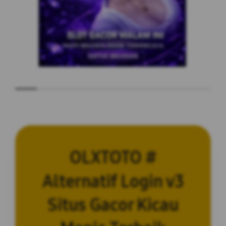
OLXTOTO #
Alternatif Login v3
Situs Gacor Kicau