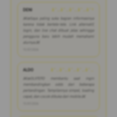
DENI
â˜…â˜…â˜…â˜…â˜†
â€œSaya paling suka bagian informasinya
karena tidak bertele-tele. Link alternatif,
login, dan live chat dibuat jelas sehingga
pengguna baru lebih mudah memahami
alurnya.â€
13/07/2026
ALDO
â˜…â˜…â˜…â˜…â˜…
â€œOLXTOTO membantu saat ingin
membandingkan odds dari beberapa
pertandingan. Tampilannya simpel, loading
cepat, dan cocok dibuka dari mobile.â€
13/07/2026