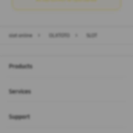
Â© 2026 OLXTOTO. All rights reserved.
slot online
>
OLXTOTO
>
SLOT
Buka
Footer Navigation
Products
Buka
Services
Buka
Support
Buka