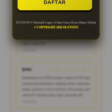
DAFTAR
RIZKY
â˜…â˜…â˜…â˜…â˜…
â€œOLXTOTO enak dipakai untuk cek market
OLXTOTO # Alternatif Login v3 Situs Gacor Kicau Mania Terbaik
bola karena tampilan odds-nya jelas.
© COPYRIGHT 2026 OLXTOTO
Tombol login dan daftar juga mudah
ditemukan, jadi tidak banyak langkah saat
ingin masuk.â€
12/07/2026
BIMA
â˜…â˜…â˜…â˜…â˜…
â€œAkses OLXTOTO terasa ringan di HP. Saat
jadwal pertandingan sedang ramai, halaman
tetap nyaman untuk melihat info parlay dan
memilih market yang ingin dipantau.â€
12/07/2026